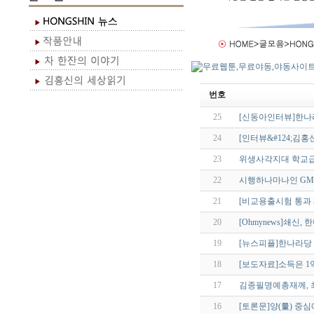
번호
25
[신동아인터뷰]한
24
[인터뷰&#124;김
23
위생사각지대 학교
22
시행하나마나인 G
21
[비교용출시험 통과 
20
[Ohmynews]쇄신
19
[뉴스피플]한나라당
18
[보도자료]소득은 1
17
김종필명예총재께, 최근
16
[토론문]양(量) 중심