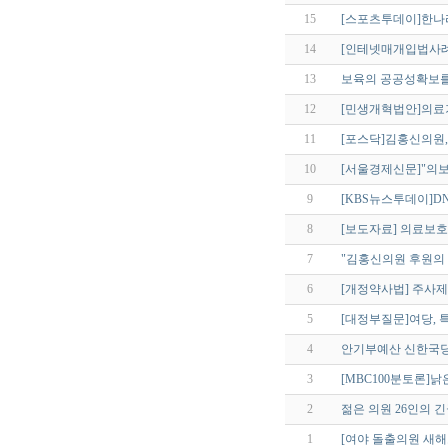
15
[스포츠투데이]한나
14
[인테넷매개입법사례
13
보육의 공공성확보
12
[민생개혁법안]의료
11
[포스닥]김홍신의원, 
10
[서울경제신문]"의
9
[KBS뉴스투데이]D
8
[보도자료] 의료보
7
"김홍신의원 후원의 
6
[개정약사법] 주사
5
[대정부질문]여당, 특
4
안기부예산 신한국당
3
[MBC100분토론]낡
2
젊은 의원 26인의 
1
[여야 돌출의원 새해