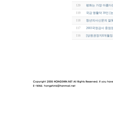
120
평화는 가장 아름다
119
국감 맹활약 39인 
118
청년의사신문의 잘못
117
2003국정감사 중
116
[당원권정지8개월징
야동 사이트