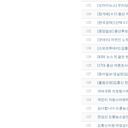
135
[오마이뉴스] 우리당
134
[한겨레] 4·15 총
133
[한국경제] [선택 4.
132
[중앙일보] 총선후보
131
[굿데이] 자연인 노
130
[스포츠투데이] 김홍
129
[KBS 뉴스 9] 열전
128
[17대 총선 여론조사
127
[동아일보/경실련]김
126
[폴컴선정]김홍신 전 
125
16대국회 의정평가
124
국민이 자랑스러워하
123
감사합니다-도롱뇽소
122
천성산 도롱뇽소송인
121
김홍신의원/국정감사