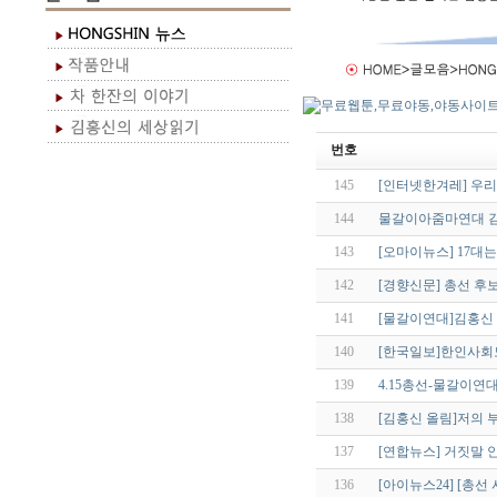
번호
145
[인터넷한겨레] 우리당
144
물갈이아줌마연대 김
143
[오마이뉴스] 17대는 
142
[경향신문] 총선 후
141
[물갈이연대]김홍신
140
[한국일보]한인사회
139
4.15총선-물갈이연대
138
[김홍신 올림]저의 
137
[연합뉴스] 거짓말 
136
[아이뉴스24] [총선 