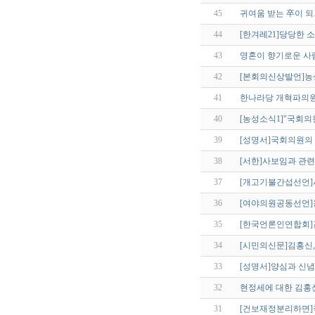
45
귀여움 받는 卒이 
44
[한겨레21]당당한 소
43
영혼이 향기로운 사
42
[본회의신상발언]농
41
한나라당 개혁파의원들의
40
[농성소식1]"국회의
39
[성명서]국회의원의
38
[서한]사보임과 관
37
[개고기불간섭선언]
36
[여야의원공동선언
35
[한국언론인연합회]
34
[시민의신문]김홍신
33
[성명서]양심과 신념
32
현정세에 대한 김홍신
31
[건보재정분리하면]