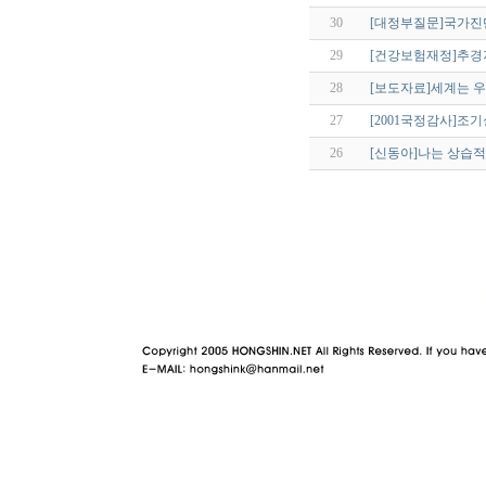
30
[대정부질문]국가진
29
[건강보험재정]추경
28
[보도자료]세계는 
27
[2001국정감사]조기실
26
[신동아]나는 상습
야동 사이트