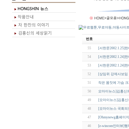
번호
55
[서한문2002.1.
54
[서한문2002.1.2
53
[서한문2002.1.2
52
[상임위 강제사보임
51
작은 몸짓에 가슴 크
50
오마이뉴스]김홍신의
49
[오마이뉴스]김홍신
48
[오마이뉴스 국회
47
[Ohmynewg홈페
46
[e-wincom인터뷰