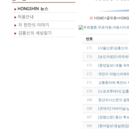
번호
175
[서울신문/김홍신의
174
[보도자료]다국적제약사
173
[중앙일보] 세월 속
172
국민이 자랑스러워하
171
교통환자에 특진비 
170
[스포츠투데이] 김홍
169
청년의사신문의 잘못
168
[굿데이] 어버이날 
167
[경향신문] 총선 후
166
[동아일보/경실련]김