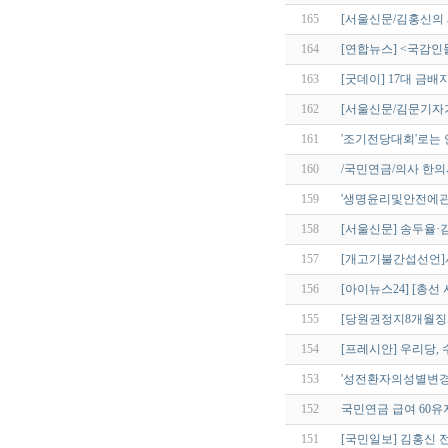
165
[서울신문/김홍신의
164
[연합뉴스] <국감인
163
[굿데이] 17대 금배
162
[서울신문/김문기자
161
'조기전당대회'로는 
160
/국민연금/의사 한의사.
159
'생명윤리및안전에관
158
[서울신문] 송두율·
157
[개고기불간섭선언]
156
[아이뉴스24] [총선 
155
[당원권정지8개월징
154
[프레시안] 우리당, 
153
'성전환자의성별변경
152
국민연금 급여 60
151
[국민일보] 김홍신 