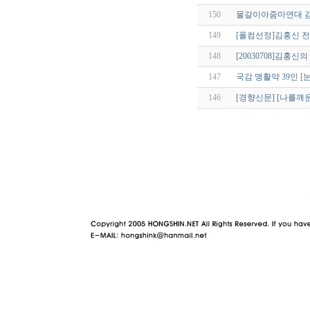
150
물갈이아줌마연대 김
149
[폴컴선정]김홍신 전 
148
[20030708]김홍신
147
국감 맹활약 39인 
146
[경향신문] [나를깨
야동 사이트