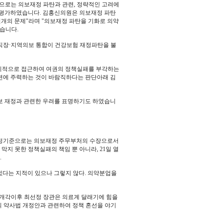
준으로는 의보재정 파탄과 관련, 정략적인 고려에
 평가하였습니다. 김홍신의원은 의보재정 파탄
개의 문제"라며 "의보재정 파탄을 기화로 의약
습니다.
직장·지역의보 통합이 건강보험 재정파탄을 불
 정치적으로 접근하여 여권의 정책실패를 부각하는
련에 주력하는 것이 바람직하다는 판단아래 김
보 재정과 관련한 우려를 표명하기도 하였습니
 선정기준으로는 의보재정 주무부처의 수장으로서
지 못한 정책실패의 책임 뿐 아니라, 21일 열
.
없다는 지적이 있으나 그렇지 않다. 의약분업을
3일 개각이후 최선정 장관은 의료계 달래기에 힘을
의 약사법 개정안과 관련하여 정책 혼선을 야기