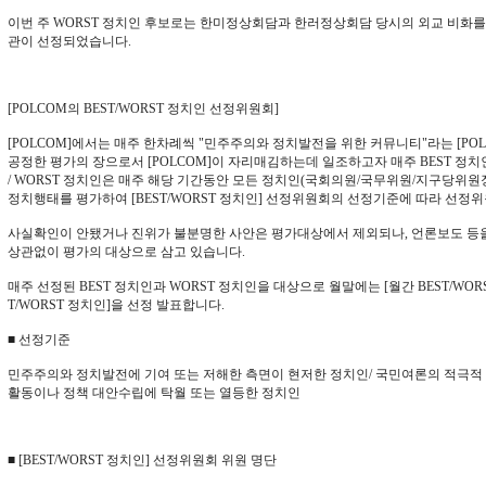
이번 주 WORST 정치인 후보로는 한미정상회담과 한러정상회담 당시의 외교 비화를
관이 선정되었습니다.
[POLCOM의 BEST/WORST 정치인 선정위원회]
[POLCOM]에서는 매주 한차례씩 "민주주의와 정치발전을 위한 커뮤니티"라는 [PO
공정한 평가의 장으로서 [POLCOM]이 자리매김하는데 일조하고자 매주 BEST 정치인과
/ WORST 정치인은 매주 해당 기간동안 모든 정치인(국회의원/국무위원/지구당위
정치행태를 평가하여 [BEST/WORST 정치인] 선정위원회의 선정기준에 따라 선정
사실확인이 안됐거나 진위가 불분명한 사안은 평가대상에서 제외되나, 언론보도 등
상관없이 평가의 대상으로 삼고 있습니다.
매주 선정된 BEST 정치인과 WORST 정치인을 대상으로 월말에는 [월간 BEST/WOR
T/WORST 정치인]을 선정 발표합니다.
■ 선정기준
민주주의와 정치발전에 기여 또는 저해한 측면이 현저한 정치인/ 국민여론의 적극적 
활동이나 정책 대안수립에 탁월 또는 열등한 정치인
■ [BEST/WORST 정치인] 선정위원회 위원 명단