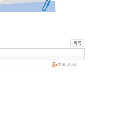
조회 : 9,033