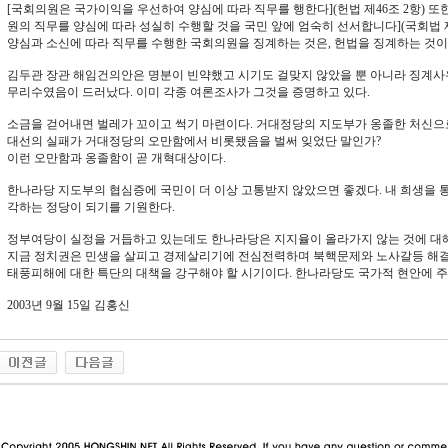
[국회의원은 국가이익을 우선하여 양심에 따라 직무를 행한다](헌법 제46조 2항) 또
원의 직무를 양심에 따라 성실히 수행할 것을 국민 앞에 엄숙히 선서합니다](국회법 제
양심과 소신에 따라 직무를 수행한 국회의원을 징계하는 것은, 헌법을 징계하는 것이
김두관 장관 해임건의안은 명분이 빈약했고 시기도 걸맞지 않았을 뿐 아니라 징계
무리수였음이 드러났다. 이미 각종 여론조사가 그것을 증명하고 있다.
소금을 걷어내면 벌레가 꼬이고 썩기 마련이다. 거대정당의 지도부가 옹졸한 처신으로
대선의 실패가 거대정당의 오만함에서 비롯됐음을 벌써 잊었단 말인가?
이런 오만함과 옹졸함이 곧 개혁대상이다.
한나라당 지도부의 협심증에 국민이 더 이상 고통받지 않았으면 좋겠다. 내 희생을 통
각하는 정당이 되기를 기원한다.
정부여당이 실정을 거듭하고 있는데도 한나라당은 지지율이 올라가지 않는 것에 대해
지금 정치권은 민생을 살피고 경제살리기에 전심전력하며 북핵문제와 노사갈등 해결 
태풍피해에 대한 특단의 대책을 강구해야 할 시기이다. 한나라당도 국가적 현안에 
2003년 9월 15일 김홍신
동 사이트