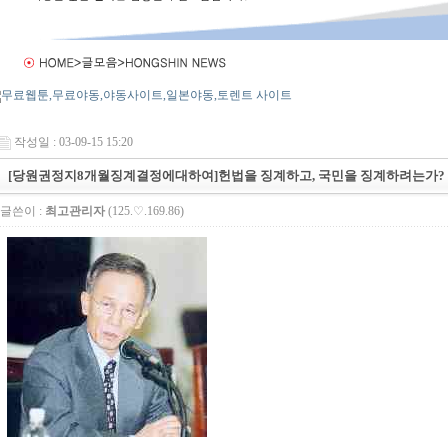
작성일 : 03-09-15 15:20
[당원권정지8개월징계결정에대하여]헌법을 징계하고, 국민을 징계하려는가?
글쓴이 :
최고관리자
(125.♡.169.86)