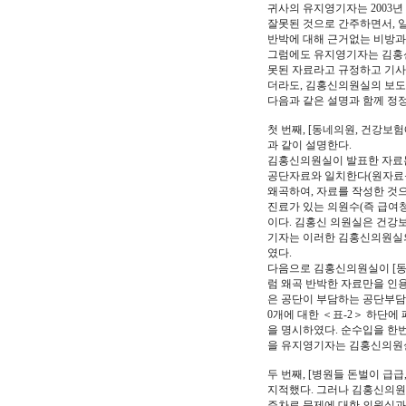
귀사의 유지영기자는 2003년
잘못된 것으로 간주하면서, 
반박에 대해 근거없는 비방과
그럼에도 유지영기자는 김홍신
못된 자료라고 규정하고 기사
더라도, 김홍신의원실의 보도
다음과 같은 설명과 함께 정
첫 번째, [동네의원, 건강보
과 같이 설명한다.
김홍신의원실이 발표한 자료는
공단자료와 일치한다(원자료를
왜곡하여, 자료를 작성한 것
진료가 있는 의원수(즉 급여
이다. 김홍신 의원실은 건강
기자는 이러한 김홍신의원실의
였다.
다음으로 김홍신의원실이 [
럼 왜곡 반박한 자료만을 인
은 공단이 부담하는 공단부담
0개에 대한 ＜표-2＞ 하단
을 명시하였다. 순수입을 한
을 유지영기자는 김홍신의원실
두 번째, [병원들 돈벌이 
지적했다. 그러나 김홍신의원
주차료 문제에 대한 의원실과