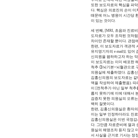
또한 보도자료의 핵심을 파악
다. 핵심은 의료진의 손이 
때문에 어느 병원이 시간당 
이 있는 것이다.
세 번째, [MRI, 초음파 
도자료가 모두 조작된 것처럼 
차이만 존재할 뿐이다. 관점
한편, 이 보도자료가 객관적 사
유지영기자의 e-mail도 있
신의원을 폄하하고자 하는 악
이 보도자료는 이미 배포한 
척추 ③뇌기본+뇌혈관으로 구
의원실에 제출하였다. 김홍신
김홍신의원의 보도자료는 같다
액을 작성하여 제출했음). 따
이 [전척추가 아닌 일부 척
롭지 못하기에 이에 대해서 분
검증치 못한 의원실의 오류는
백히 잘못이다.
한편, 김홍신의원실은 환자의
이는 일부 인정하더라도 진료
김홍신의원실은 이번 국정감사
다. 그만큼 자료준비에 열과 
원실의 해명조차 듣지 않고 
서 사실을 근거로 기사는 정