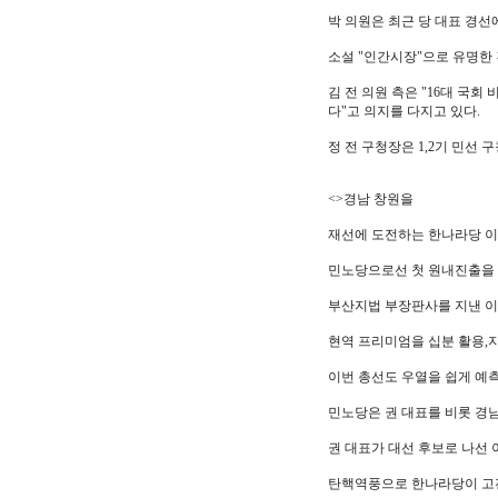
박 의원은 최근 당 대표 경선
소설 "인간시장"으로 유명한 
김 전 의원 측은 "16대 국
다"고 의지를 다지고 있다.
정 전 구청장은 1,2기 민선 
<>경남 창원을
재선에 도전하는 한나라당 이주
민노당으로선 첫 원내진출을 
부산지법 부장판사를 지낸 이 
현역 프리미엄을 십분 활용,
이번 총선도 우열을 쉽게 예측
민노당은 권 대표를 비롯 경남
권 대표가 대선 후보로 나선 
탄핵역풍으로 한나라당이 고전