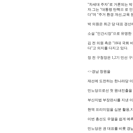
"차세대 주자"로 거론되는 
자.그는 "대통령 탄핵으 로 
다"며 "주거 환경 개선,교육 
박 의원은 최근 당 대표 경선
소설 "인간시장"으로 유명한 
김 전 의원 측은 "16대 국
다"고 의지를 다지고 있다.
정 전 구청장은 1,2기 민선 
<>경남 창원을
재선에 도전하는 한나라당 이주
민노당으로선 첫 원내진출을 
부산지법 부장판사를 지낸 이 
현역 프리미엄을 십분 활용,
이번 총선도 우열을 쉽게 예측
민노당은 권 대표를 비롯 경남