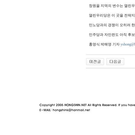
창원을 지역의 변수는 열린우
열린우리당은 이 곳을 전략지
민노당과의 경쟁이 오히려 한
민주당과 자민련도 아직 후보
홍영식.박해영 기자
yshong@
야동 사이트