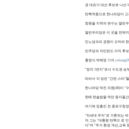
권 대표가 대선 후보로 나선 
탄핵역풍으로 한나라당이 고전
창원을 지역의 변수는 열린우
열린우리당은 이 곳을 전략지
민노당과의 경쟁이 오히려 한
민주당과 자민련도 아직 후보
홍영식.박해영 기자
yshong@
"정치 1번지"로서 수도권 승
따라서 각 당은 "간판 스타"
한나라당 박진 의원(48)이 
한때 한솥밥을 먹던 동지들간 
여기에 정흥진 전 종로구청장(
"차세대 주자"로 거론되는 
자.그는 "대통령 탄핵으 로 
다"며 "주거 환경 개선,교육 