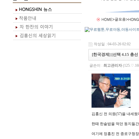
작성일 : 04-03-26 02:02
[한국경제] [선택 4.15 총
글쓴이 :
최고관리자
(125.♡.16
김홍신 전 의원(57)을 내세웠
한때 한솥밥을 먹던 동지들간 
여기에 정흥진 전 종로구청장(