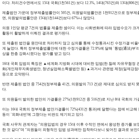
이다. 처리건수면에서도 15대 국회(1천561건) 보다 12.3%, 14대(763건)와 13대(806건)
제출법안 가운데 정부제출법률안이 595건, 의원발의법률안은 1천912건으로 정부제출법안
면, 의원발의법률안은 15대(1천144건)보다 67%나 많았다.
의원 1인당 평균 7건의 법률을 제출한 셈이다. 이는 사회변화에 따라 입법수요가 크
활동이 활발하게 이뤄진 결과로 평가된다.
또 제출된 법안을 원안대로 처리하지 않고 심의를 통해 수정통과시킨 수정가결 비율이 57.6
게 늘었다. 특히 정부제출법률안에 대한 수정가결률은 72.9%에 달해 `통법(通法)부
상을 한층 강화시켰다는 평가를 받고 있다.
16대 국회 입법의 특징은 ▲세계화.지방화 시대에 대비한 입법(한.칠레 자유무협정 관
화(개인채무자회생법안, 청년실업해소특별법안 등) ▲과거사 관련법 제정(일제강점
등으로 요약된다.
반면 제출된 법안 중 754건(정부제출 41건, 의원발의 713 건)은 제대로 심의도 받지
다.
또 의원들이 발의한 법안의 가결률은 27%(1천912건 중 516건)로 지난 8대 국회의 가
이는 16대 국회의 정부제출 법안가결률이 72%(431건 통과)에 달했다는 점에 비교
동이 `외화내빈'에 그쳤다는 비판도 제기되고 있다.
국회 사무처 관계자는 "의원입법의 경우 15대 이후 수적인 면에서 왕성한 증가를 
한 것 같다"며 "의원들이 외형적인 입법 성과에만 집착하다보니 빚어진 결과로 보인다