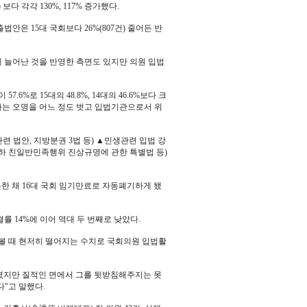
 보다 각각 130%, 117% 증가했다.
은 15대 국회보다 26%(807건) 줄어든 반
게 늘어난 것을 반영한 측면도 있지만 의원 입법
%로 15대의 48.8%, 14대의 46.6%보다 크
'라는 오명을 어느 정도 벗고 입법기관으로서 위
련 법안, 지방분권 3법 등) ▲민생관련 입법 강
하 친일반민족행위 진상규명에 관한 특별법 등)
 못한 채 16대 국회 임기만료로 자동폐기하게 됐
결률 14%에 이어 역대 두 번째로 낮았다.
해 볼 때 현저히 떨어지는 수치로 국회의원 입법활
보였지만 질적인 면에서 그를 뒷받침해주지는 못
"고 말했다.