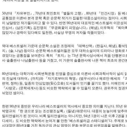
‘재야의 이문열’로 일컬어지기도 했다.
50년대 『자유부인』, 70년대 최인호의『별들의 고향』, 80년대 『인간시장』등 
공통점은 이른바 본격 문학 혹은 순문학 작가가 집필한 대중소설이라는 점이다. 사회
이 남달랐던 작가들이라고 할 수 있다. 반면 90년대의 대표적인 베스트셀러 이은성의
민심서』(삼진기획), 김진명의 『무궁화꽃이 피었습니다』(해냄), 이우혁의 『퇴마록
않았거나 경력이 있다해도 일천한, 사실상 무명의 저자들 작품이었다.
역대 베스트셀러 가운데 순문학 소설은 조정래의 『태백산맥』(한길사, 해냄), 황석영
지』(솔, 나남) 등이다. 순문학 베스트셀러들은 모두 대하소설이며 드라마나 영화로
겪었다는 공통점을 보여준다. 특히 『토지』는 73년 문학사상사에서 처음 단행본으
사·솔출판사·나남출판사 등을 거쳤고, 이 가운데 솔출판사에 나온 책이 최초의 완간
80년대에는 대학가와 사회변혁운동 진영을 중심으로 이른바 사회과학서적이 널리 
의 진실에 대하여』(까치)와 『자기로부터의 혁명』(범우사)이나 헤르만 헤세의 
편역, 청하) 등, 일종의 안심입명(安心立命) 도서들이 인기를 끌기도 했다. 이해인의
『사랑굿』(문학세계사) 등도 비슷한 맥락에서 볼 수 있을지 모른다. 권위주의 정권
뉘었던 셈이다.
한편 90년대 중반은 우리나라 베스트셀러의 역사에서 중요한 의미를 지닌다. 93년 
박영규의 『한 권으로 읽는 조선왕조실록』(들녘) 때문이다. 대중의 눈높이에 맞추
밀리언셀러가 된 것이다. 비록 밀리언셀러는 아니지만, 94년 1권이 나온 이후 2권을 
디세이』도 비슷한 맥락에서 눈여겨 볼 만한 ‘베스트셀러급 스테디셀러’다. 주제로 
시대였던 80년대를 거친 독자군의 관심 영역이 문화 부문으로 바뀌었음을 말해준다.