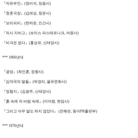
『자유부인』(정비석, 정음사)
『청춘극장』(김래성, 청운사)
『보리피리』(한하운, 인간사)
『의사 지바고』(보리스 파스테르나크, 여원사)
『비극은 없다』(홍성유, 신태양사)
*** 1960년대
『광장』(최인훈, 정향사)
『김약국의 딸들』(박경리, 을유문화사)
『정협지』(김광주, 신태양사)
『흙 속에 저 바람 속에』(이어령, 현암사)
『그리고 아무 말도 하지 않았다』 (전혜린, 동아PR출판부)
*** 1970년대