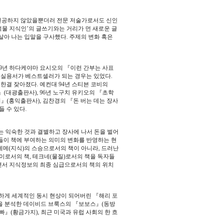
 전공하지 않았을뿐더러 전문 저술가로서도 신인
먹물 지식인’의 글쓰기와는 거리가 먼 새로운 글
살아 나는 입말을 구사했다. 주제의 변화 혹은
69년 하다케야마 요시오의 『이런 간부는 사표
로 실용서가 베스트셀러가 되는 경우는 있었다.
한결 잦아졌다. 예컨대 94년 스티븐 코비의
(대광출판사), 96년 노구치 유키오의 『초학
지』(홍익출판사), 김찬경의 『돈 버는 데는 장사
 수 있다.
라는 익숙한 것과 결별하고 장사에 나서 돈을 벌어
자들이 책에 부여하는 의미의 변화를 반영하는 현
테메(지식)의 스승으로서의 책이 아니라, 드러난
이로서의 책, 테크네(물질)로서의 책을 독자들
되면서 지식정보의 최종 심급으로서의 책의 위치
하게 세계적인 동시 현상이 되어버린 『해리 포
등을 분석한 데이비드 브룩스의 『보보스』(동방
빠』(황금가지), 최근 미국과 유럽 사회의 한 흐