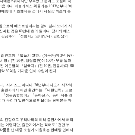
 당시에는 6위까지만 수록했고 분야도 소설에 국
처음이다. 퍼블리셔스 위클리는 1913년부터 ‘베
판매량에 기초했다는 점에서 사실상 최초의 본
매됨으로써 베스트셀러라는 말이 널리 쓰이기 시
계한 것은 60년대 초의 일이다. 당시의 베스
 김광주의 『정협지』(신태양사), 김찬삼의
 최인호의 『별들의 고향』(예문관)이 3년 동안
장』(전 20권, 행림출판)이 100만 부를 돌파
된 이문열의 『삼국지』(전 10권, 민음사)다. 90
략 80억원 가까운 인세 수입이 된다.
터』시리즈도 아니다. 76년부터 나오기 시작해
여러 출판사에서 매년 출간하는 『대한민력』으로
석』『성문종합영어』『동아전과』등이 뒤를 잇
할 때 우리가 일반적으로 떠올리는 단행본은 아
량의 전집으로 우리나라의 여러 출판사에서 해적
기는 어렵지만, 출판계에서는 적어도 1천만 부
기작품을 낸 대중 소설가 이원호는 판매량 면에서