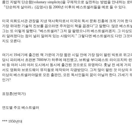
름인 자발적 단순함(voluntary simplicity)을 구체적으로 실천하는 방법을 안내
『단순하게 살아라』(김영사) 등 2000년 이후의 베스트셀러들을 예로 들 수 있다.
미국 의회도서관 관장을 지낸 역사학자로서 미국의 독서 문화 진흥에 크게 기여 한 대
가장 위대한 기술적 진보를 꼽으라면 주저없이 책을 꼽겠다”고 말했다. 많은 베스
그는 또 이렇게 말했다. “베스트셀러? 그저 잘 팔렸으니까 베스트셀러겠지. 그 이상도,
리 알려졌다는 점이 널리 알려져 있는 사람이지.” 그렇다면 베스트셀러도 다만 그것
지도 모른다.
여기서 19세기에 출간된 책 가운데 가장 짧은 시일 안에 가장 많이 팔린 빅토르 위고의
당시 파리에서 초판본 7000부가 하루에 매진됐고, 브뤼셀·부다페스트·라이프치히
바 등 여러 나라 여러 도시에서 동시에 출간된 것으로도 유명하다. 훗날 전 세계 거의
서도 영화와 브로드웨이 뮤지컬로 제작되어 각광받았다. 그저 많이 팔린 것 이상의 의
이상의 베스트셀러야말로 모든 출판인, 모든 독서인들의 꿈이 아닐까 한다. 21세기 
인가?
표정훈(번역가)
연도별 주요 베스트셀러
*** 1950년대