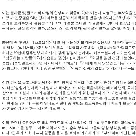
이는 필자군 및 글쓰기의 다양화 현상과도 맞물려 있다. 예컨대 박영규는 역사학을
이었다. 진중권은 94년 당시 미학을 전공해 석사학위를 받은 상태였지만 ‘책상머리 
쓰기를 보여주었다. 유홍준 역시 ‘학삐리 논문 스타일’의 글말에서 벗어나 현장감이 
독자들의 관심 영역의 변화, 글쓰기 스타일의 변화, 필자군의 변화로 요약할 수 있다.
90년대 중·후반의 베스트셀러에서 또 하나 눈여겨볼 대목은 실용서의 대두다. 물론 
를 써라』(삼신서적), 73년 노먼 V 필의 『적극적 사고방식』(정음사) 등 간헐적으
하지만 90년대 중후반부터 처세서, 경제·경영서 분야에서 베스트셀러가 나오는 일이 
『성공하는 사람들의 7가지 습관』(김영사), 이명복의 『체질을 알면 건강이 보인다』
습법』(중앙일보사), 97년 나카다니 아키히로의 『20대에 하지 않으면 안되는 50가
가 최고다』(현대미디어), 98년 구본형의 『익숙한 것과의 결별』(생각의 나무)등을 들
이런 현상을 놓고 IMF 체제라는 외적 환경을 거론할 수도 있다. ‘평생 직장의 신화
야 하는’상황이 전개됐으니 말이다. 하지만 그보다는 책을 대하는 태도의 변화, 독
상으로 보고 싶다. 사태의 본질과 진리를 인식하기 위한 길로서의 책, 요컨대 에피스
현상의 메커니즘을 빠르게 파악해 기술적·실용적으로 적응하는 데 도움을 주는 길잡
이 찾게 된 것이다. 우연치 않게도 90년대 중·후반은 초고속통신망이 빠르게 보급
가 흔들리기 시작하는 시기이기도 했다.
이와 관련해 출판에서도 해외 트렌드의 실시간 확산이 갈수록 두드러진다. 명실상부
터』시리즈를 필두로, 미국 사회 새로운 계층의 부각과 그들의 생활 양식 및 태도 
미디어), 우리 사회에 부자 열풍을 몰고 온 로버트 기요사키의 『부자 아빠 가난한 아