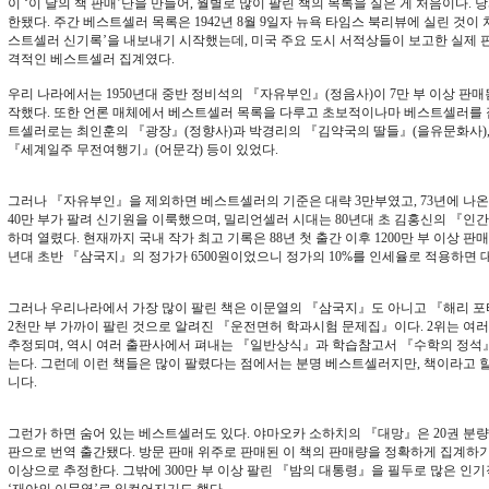
이 ‘이 달의 책 판매’난을 만들어, 월별로 많이 팔린 책의 목록을 실은 게 처음이다.
한됐다. 주간 베스트셀러 목록은 1942년 8월 9일자 뉴욕 타임스 북리뷰에 실린 것이 
스트셀러 신기록’을 내보내기 시작했는데, 미국 주요 도시 서적상들이 보고한 실제 
격적인 베스트셀러 집계였다.
우리 나라에서는 1950년대 중반 정비석의 『자유부인』(정음사)이 7만 부 이상 판
작했다. 또한 언론 매체에서 베스트셀러 목록을 다루고 초보적이나마 베스트셀러를 집
트셀러로는 최인훈의 『광장』(정향사)과 박경리의 『김약국의 딸들』(을유문화사),
『세계일주 무전여행기』(어문각) 등이 있었다.
그러나 『자유부인』을 제외하면 베스트셀러의 기준은 대략 3만부였고, 73년에 나온
40만 부가 팔려 신기원을 이룩했으며, 밀리언셀러 시대는 80년대 초 김홍신의 『인간시
하며 열렸다. 현재까지 국내 작가 최고 기록은 88년 첫 출간 이후 1200만 부 이상 판매
년대 초반 『삼국지』의 정가가 6500원이었으니 정가의 10%를 인세율로 적용하면 대
그러나 우리나라에서 가장 많이 팔린 책은 이문열의 『삼국지』도 아니고 『해리 포
2천만 부 가까이 팔린 것으로 알려진 『운전면허 학과시험 문제집』이다. 2위는 
추정되며, 역시 여러 출판사에서 펴내는 『일반상식』과 학습참고서 『수학의 정
는다. 그런데 이런 책들은 많이 팔렸다는 점에서는 분명 베스트셀러지만, 책이라고 
니다.
그런가 하면 숨어 있는 베스트셀러도 있다. 야마오카 소하치의 『대망』은 20권 분
판으로 번역 출간됐다. 방문 판매 위주로 판매된 이 책의 판매량을 정확하게 집계하
이상으로 추정한다. 그밖에 300만 부 이상 팔린 『밤의 대통령』을 필두로 많은 인