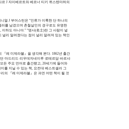
하는 로타르 J 자이베르트와 베르너 티키 퀴스텐마허의
니얼 J 부어스틴은 “인류가 이룩한 단 하나의
트셀러를 남겼으며 촌철살인의 경구로도 유명한
 이하도 아니야.” “명사(名士)란 그 사람이 널
이 널리 알려졌다는 점이 널리 알려져 있는 책인
 『레 미제라블』을 생각해 본다. 1862년 출간
·런던·마드리드·리우데자네이루·로테르담·바르샤
 모든 주요 언어로 출간됐고, 20세기에 들어와
미를 지닐 수 있는 책, 요컨대 베스트셀러 그
우리의 『레 미제라블』은 과연 어떤 책이 될 것