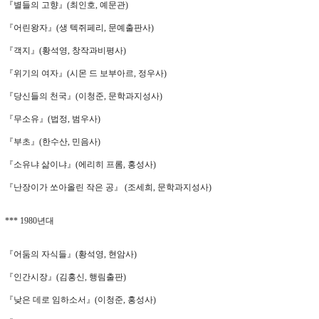
『별들의 고향』(최인호, 예문관)
『어린왕자』(생 텍쥐페리, 문예출판사)
『객지』(황석영, 창작과비평사)
『위기의 여자』(시몬 드 보부아르, 정우사)
『당신들의 천국』(이청준, 문학과지성사)
『무소유』(법정, 범우사)
『부초』(한수산, 민음사)
『소유냐 삶이냐』(에리히 프롬, 홍성사)
『난장이가 쏘아올린 작은 공』 (조세희, 문학과지성사)
*** 1980년대
『어둠의 자식들』(황석영, 현암사)
『인간시장』(김홍신, 행림출판)
『낮은 데로 임하소서』(이청준, 홍성사)