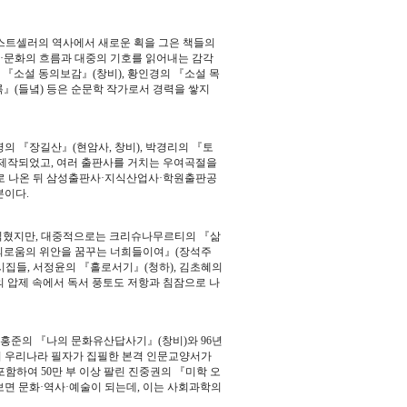
베스트셀러의 역사에서 새로운 획을 그은 책들의
·문화의 흐름과 대중의 기호를 읽어내는 감각
 『소설 동의보감』(창비), 황인경의 『소설 목
』(들녘) 등은 순문학 작가로서 경력을 쌓지
의 『장길산』(현암사, 창비), 박경리의 『토
 제작되었고, 여러 출판사를 거치는 우여곡절을
로 나온 뒤 삼성출판사·지식산업사·학원출판공
본이다.
읽혔지만, 대중적으로는 크리슈나무르티의 『삶
『괴로움의 위안을 꿈꾸는 너희들이여』(장석주
 시집들, 서정윤의 『홀로서기』(청하), 김초혜의
의 압제 속에서 독서 풍토도 저항과 침잠으로 나
유홍준의 『나의 문화유산답사기』(창비)와 96년
어 우리나라 필자가 집필한 본격 인문교양서가
포함하여 50만 부 이상 팔린 진중권의 『미학 오
보면 문화·역사·예술이 되는데, 이는 사회과학의