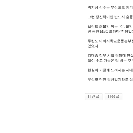
박지성 선수는 부상으로 의기
그런 정신력이면 반드시 훌륭
탤런트 최불암 씨는 "야, 불
년 동안 MBC 드라마 '전원일
두란노 아버지학교운동본부장인
있었다.
김대중 정부 시절 청와대 연설
털이 솟고 가슴은 텅 비는 것
현실이 거칠게 느껴지는 시대
무심코 던진 칭찬일지라도 상
야동 사이트