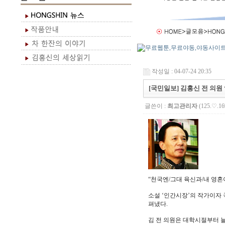
작성일 : 04-07-24 20:35
[국민일보] 김홍신 전 의원
글쓴이 :
최고관리자
(125.♡.16
“천국엔/그대 육신과/내 영혼이
소설 ‘인간시장’의 작가이자 
펴냈다.
김 전 의원은 대학시절부터 