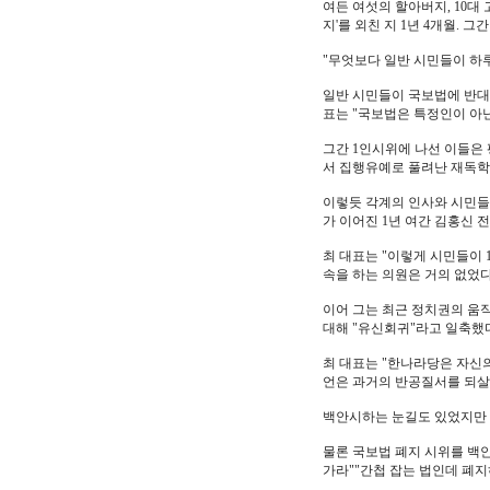
여든 여섯의 할아버지, 10대
지'를 외친 지 1년 4개월. 
"무엇보다 일반 시민들이 하루
일반 시민들이 국보법에 반대
표는 "국보법은 특정인이 아
그간 1인시위에 나선 이들은
서 집행유예로 풀려난 재독학
이렇듯 각계의 인사와 시민들이
가 이어진 1년 여간 김홍신 
최 대표는 "이렇게 시민들이 
속을 하는 의원은 거의 없었다
이어 그는 최근 정치권의 움직
대해 "유신회귀"라고 일축했다
최 대표는 "한나라당은 자신
언은 과거의 반공질서를 되살
백안시하는 눈길도 있었지만 
물론 국보법 폐지 시위를 백
가라""간첩 잡는 법인데 폐