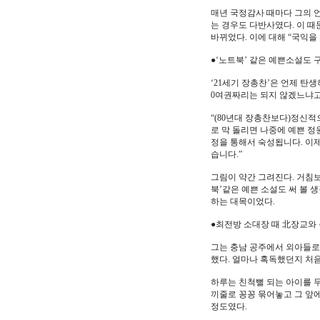
매년 국정감사 때마다 그의 
는 경우도 다반사였다. 이 
바뀌었다. 이에 대해 “국익을
●‘노트북’ 같은 예쁜소설도 
‘21세기 장총찬’은 언제 탄
0여권짜리는 되지 않겠느냐고
“(80년대 장총찬보다)정신적
로 막 돌리면 나중에 예쁜 정
정을 통해서 숙성됩니다. 이제
습니다.”
그림이 약간 그려진다. 거침보
북’같은 예쁜 소설도 써 볼 
하는 대목이었다.
●최전방 소대장 때 北장교와
그는 충남 공주에서 외아들로 
했다. 얼마나 혹독했던지 처
하루는 친척뻘 되는 아이를 두
끼줄로 꽁꽁 묶어놓고 그 앞
정도였다.