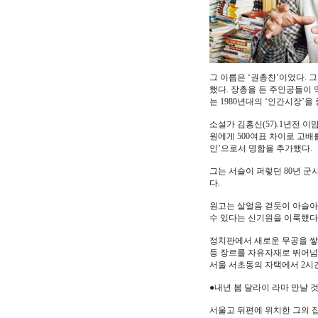
그 이름은 ‘권총찬’이었다. 
했다. 장총을 든 주인공들이 
는 1980년대의 ‘인간시장’
소설가 김홍신(57).1년전 
원에게 500여표 차이로 고배
인’으로서 명함을 추가했다.
그는 서슬이 퍼렇던 80년 
다.
원고는 살얼음 걷듯이 아슬아
수 있다는 신기원을 이룩했다
정치판에서 새로운 무공을 쌓은 
등 장르를 자유자재로 뛰어넘
서울 서초동의 자택에서 2시간
●내년 봄 달라이 라마 만날 
서울고 뒤편에 위치한 그의 집