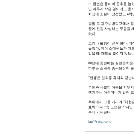
또 한번은 동네의 곱추를 놀
면 아무리 작은 일이라도 용서
화상에 소설이 당선됐고 4학
졸업 후 광주보병학교에서 장교
끝에 전원 사살하는 무공을 세
랐다.
그러나 불행이 곧 닥쳤다. 거
들었다. 이어 소대원들과 기도
었을 때 경례를 붙이지 않느냐
80년대 중반에는 실천문학운동
하루는 조계종 총무원장이 불러
“인생은 일회용 휴지와 같습니
부인과 사별한 아픔을 지우지 
챙겨주는 아주머니가 있어 크
주위에서 그를 가리켜 “체형
호씨 역시 “첫 모습은 작지만
부터 기대된다.
km@seoul.co.kr