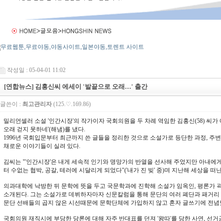
작성일 : 05-04-01 11:02
[연합뉴스] 김홍신씨 에세이 '발끝으로 오래…' 출간
글쓴이 :
최고관리자
(125.♡.169.86)
밀리언셀러 소설 '인간시장'의 작가이자 국회의원을 두 차례 역임한 김홍신(58) 씨가 
오래 걷지 못하네'(해냄)를 냈다.
1996년 국회입문부터 최근까지 쓴 글들을 정리한 것으로 소설가로 등단한 과정, 주변
채로운 이야기들이 실려 있다.
김씨는 "'인간시장'은 내게 세속적 인기와 명망가의 반열을 선사해 주었지만 아내에
터 수없는 협박, 공갈, 테러에 시달리게 되었다"('내가 진 빚' 중)며 지난해 세상을 
의과대학에 낙방한 뒤 문학에 뜻을 두고 국문학과에 진학해 소설가 임옥인, 평론가 
소개된다. 그는 소설가로 데뷔하자마자 신문칼럼을 통해 문단의 여러 폐단과 패거리
문단 선배들의 곱지 않은 시선때문에 문학단체에 가입하지 않고 혼자 글쓰기에 전념
국회의원 재직시에 부당한 당론에 대해 자주 반대표를 던져 '왕따'를 당한 사연, 선