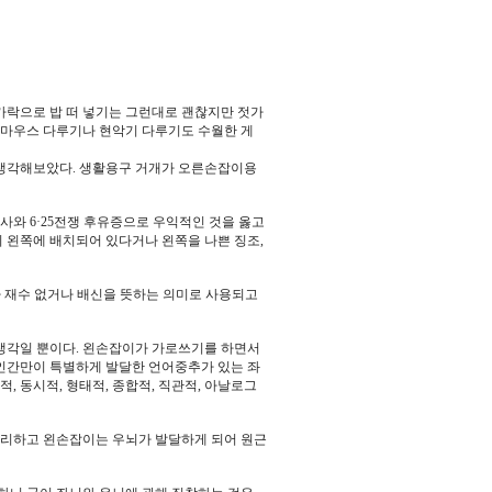
가락으로 밥 떠 넣기는 그런대로 괜찮지만 젓가
와 마우스 다루기나 현악기 다루기도 수월한 게
생각해보았다. 생활용구 거개가 오른손잡이용
사와 6·25전쟁 후유증으로 우익적인 것을 옳고
 왼쪽에 배치되어 있다거나 왼쪽을 나쁜 징조,
가 재수 없거나 배신을 뜻하는 의미로 사용되고
생각일 뿐이다. 왼손잡이가 가로쓰기를 하면서
 인간만이 특별하게 발달한 언어중추가 있는 좌
, 동시적, 형태적, 종합적, 직관적, 아날로그
유리하고 왼손잡이는 우뇌가 발달하게 되어 원근