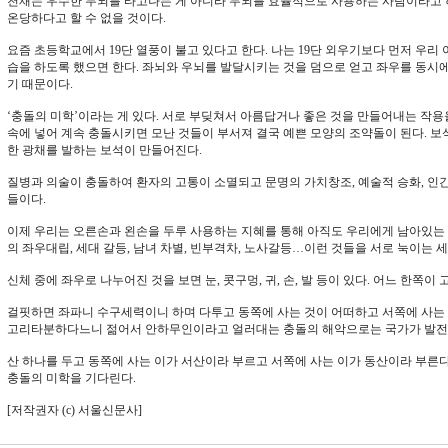
천재는 우수한 두뇌를 타고나는 게 아니라 두뇌를 효율적으로 사용하는 사람이라고 
온당하다고 할 수 없을 것이다.
요즘 초등학교에서 19단 열풍이 불고 있다고 한다. 나는 19단 외우기보다 먼저 우리
습을 하도록 했으면 한다. 좌뇌와 우뇌를 발달시키는 것을 덤으로 얻고 좌우를 동시
기 때문이다.
‘충돌의 미학’이라는 게 있다. 서로 부딪쳐서 아름답거나 좋은 것을 만들어내는 작용
속에 넣어 계속 충돌시키면 모난 것들이 부서져 결국 예쁜 모양의 조약돌이 된다. 보
한 광채를 발하는 보석이 만들어진다.
질병과 의술이 충돌하여 환자의 고통이 소멸되고 문명의 가치창조, 예술적 승화, 인
들이다.
이제 우리는 오른손과 왼손을 두루 사용하는 지혜를 통해 아직도 우리에게 남아있는 진
의 좌우대립, 세대 갈등, 남녀 차별, 빈부격차, 노사갈등…이런 것들을 서로 눅이는 
신체 중에 좌우로 나누어진 것을 보면 눈, 콧구멍, 귀, 손, 발 등이 있다. 어느 한쪽이
걸핏하면 좌파니 수구세력이니 하며 다투고 동쪽에 사는 것이 어떠하고 서쪽에 사는
고리타분하다느니 젊어서 안하무인이라고 얼러대는 충돌의 해악으로는 국가가 발전할
산 하나를 두고 동쪽에 사는 이가 서산이라 부르고 서쪽에 사는 이가 동산이라 부른다
충돌의 미학을 기다린다.
[저작권자 (c) 서울신문사]