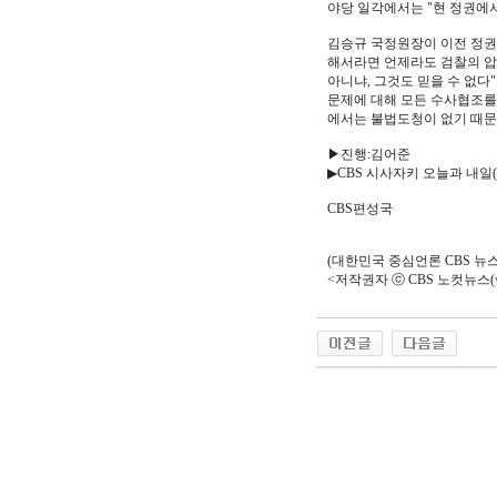
야당 일각에서는 "현 정권에
김승규 국정원장이 이전 정권
해서라면 언제라도 검찰의 압
아니냐, 그것도 믿을 수 없다
문제에 대해 모든 수사협조를 
에서는 불법도청이 없기 때문
▶진행:김어준
▶CBS 시사자키 오늘과 내일(
CBS편성국
(대한민국 중심언론 CBS 뉴스FM98
<저작권자 ⓒ CBS 노컷뉴스(
야동 사이트