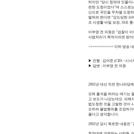
하지만 “당시 청와대 인물이나
련한 도청이었다”며 스스로는
산으로 국민을 무차별 도청하
벌하려 한다면 “강도당한 피해
조 사생활 비밀 보장, 18
이부영 전 의원은 “검찰이 이
사법처리가 목적이라면 받아들
<=========== 이하 방송 내
▶ 진행 : 김어준 (CBS <시
▶ 답변 : 이부영 전 의원
2002년 대선 직전 한나라당
모레 출석을 하라는 얘기는 
고 보도가 나갔는데요. 피해
법도청한 것을 고발한 것이 
오히려 불법행위를 조장하거나
옳다고 생각합니다.
2002년 당시 폭로한 내용은
청와대에 근무하는 사람들, 여