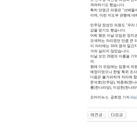
격려하기도 했습니다.
특히 안영근 의원은 "선배들이
이며, 이런 지도부 관행에 대
민주당 장성민 의원도 "우리
감을 얻기도 했습니다.
어찌 됐든 이날 모임은 정치
모색하는 자리였던 만큼 큰 
이 자리에는 10여 명의 일간
거의 실리지 않았습니다.
이날 모인 26명의 이름을 기
까.
원래 이 모임에는 임종석 의원
예정이었으나 한빛 특위 조사
다음은 불가피하게 자리에 참
문석호(민주당), 박종희(한나라
룡(한나라당), 이성헌(한나라당
오마이뉴스. 공희정 기자
khj
야동 사이트