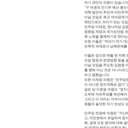
여기 26인의 의원이 있습니다
"구 여권의 안기부 예산 총선
개혁 법안의 추진과 비민주적
이날 모임은 최근 여야관계가
체만으로도 의미가 있는 모
민주당 이재정, 한나라당 김
원회법 제정과 국가보안법 개
해 노력을 함께하기로 한다는
또한 이들은 "여야가 차기 
민족적 과제로서 남북문제를 
이들은 앞으로 매월 한 차례 
모임 명칭과 운영방향 등을 
이날 모임을 주도한 김원웅 의
를 향해 아닌 것은 아니다라고
라고 말했습니다.
또한 이재정 의원은 "민주당
이 아니면 정치개혁은 없다"
같은 당 이호웅 의원도 "정치
도부에 자유투표를 제안해야 
그리고 이 자리는 저녁식사와
원들의 솔직한 자기 반성도 
민주당 천정배 의원은 "지난
고, 자민련에서 유일하게 참석
회, 경제 모든 분야에 대해 
또 민주당 박인상 의원과 한