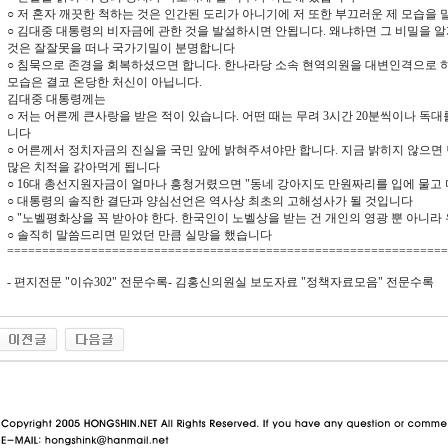
○ 저 혼자 깨끗한 척하는 것은 인간된 도리가 아니기에 저 또한 부끄러운 제 모습
○ 김대중 대통령의 비자금에 관한 것을 발설하시면 안됩니다. 왜냐하면 그 비밀을 알
것은 잘잘못을 떠나 국가기밀이 분명합니다
○ 침묵으로 존경을 회복하셨으면 합니다. 한나라당 소속 현역의원을 대변인격으로 
모습은 결코 온당한 처신이 아닙니다.
김대중 대통령께는
○ 저는 어른께 큰사랑을 받은 적이 있습니다. 어떤 때는 무려 3시간 20분씩이나 독
니다
○ 어른께서 정치자금의 진실을 국민 앞에 밝혀주셔야만 합니다. 지금 밝히지 않으면 
많은 치적을 갉아먹게 됩니다
○ 16대 총선지원자금이 얼마나 흥청거렸으면 "동네 강아지도 만원짜리를 입에 물고
○ 대통령의 솔직한 결단과 양심선언은 역사상 최초의 고해성사가 될 것입니다
○ "노벨평화상을 꼭 받아야 한다. 한국인이 노벨상을 받는 건 개인의 영광 뿐 아니
○ 솔직히 말씀드리면 믿었던 만큼 실망을 했습니다
===============================================================
- 편지전문 "이슈302" 전문수록- 김홍신의원실 보도자료 "정책자료모음" 전문수록
동 사이트