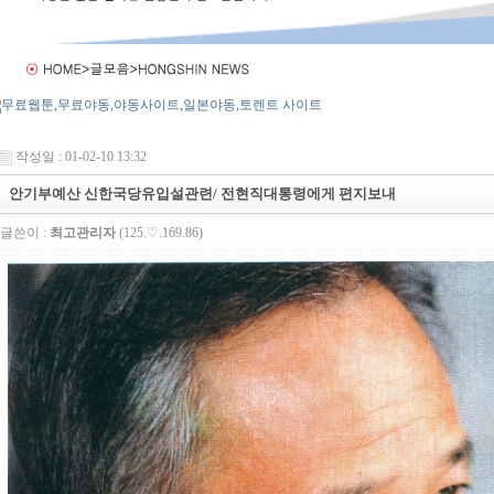
작성일 : 01-02-10 13:32
안기부예산 신한국당유입설관련/ 전현직대통령에게 편지보내
글쓴이 :
최고관리자
(125.♡.169.86)