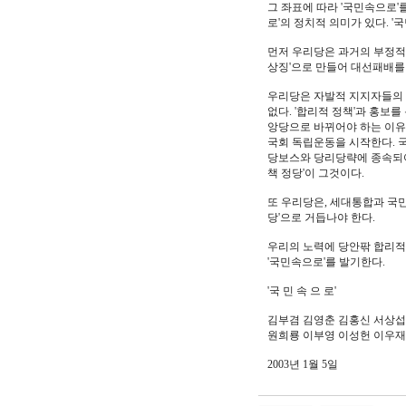
그 좌표에 따라 '국민속으로'
로'의 정치적 의미가 있다. 
먼저 우리당은 과거의 부정적 
상징'으로 만들어 대선패배를
우리당은 자발적 지지자들의 네
없다. '합리적 정책'과 홍보를
앙당으로 바뀌어야 하는 이유이
국회 독립운동을 시작한다. 
당보스와 당리당략에 종속되어
책 정당'이 그것이다.
또 우리당은, 세대통합과 국민
당'으로 거듭나야 한다.
우리의 노력에 당안팎 합리적
'국민속으로'를 발기한다.
'국 민 속 으 로'
김부겸 김영춘 김홍신 서상섭
원희룡 이부영 이성헌 이우재
2003년 1월 5일