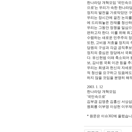
한나라당 개혁모임 '국민속으로
으로'는 우리가 속한 한나라
정치의 발전을 가로막았던 구
우리는 장시간에 걸친 논의를
에 드리워놓은 잔재를 청산하
우리는 그동안 정쟁을 일삼으
편하고자 한다. 이를 위해 
수렴하는 새로운 민주주의 정
또한, 고비용 저효율 정치의
당원의 구성과 각급 공직후보
정치의 중심은 정당에서 국회
다. 유신헌법 이래 축소되어
보, 감사원 국회 이관 등을 추
우리는 희생과 헌신의 자세로 
적 청산을 요구하고 있음에도
하지 않을 것임을 분명히 해두
2003. 1. 12
한나라당 개혁모임
'국민속으로'
김부겸 김영춘 김홍신 서상섭
원희룡 이부영 이성헌 이우재
* 원문은 이슈302에 올렸습니