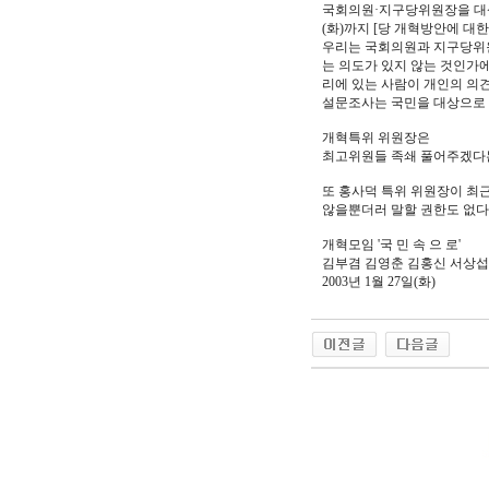
국회의원·지구당위원장을 대상
(화)까지 [당 개혁방안에 
우리는 국회의원과 지구당위원
는 의도가 있지 않는 것인가에
리에 있는 사람이 개인의 의
설문조사는 국민을 대상으로 
개혁특위 위원장은
최고위원들 족쇄 풀어주겠다는
또 홍사덕 특위 위원장이 최근
않을뿐더러 말할 권한도 없다.
개혁모임 '국 민 속 으 로'
김부겸 김영춘 김홍신 서상섭
2003년 1월 27일(화)
야동 사이트