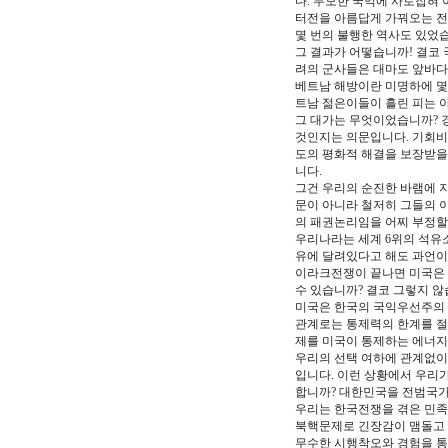
다. 무모한 국익에 사로잡혀
터전을 아름답게 가꿔오는 전
몇 번의 불행한 역사도 있었습
그 결과가 어떻습니까! 결코
려의 군사들은 대마도 앞바다
베트남 해방이란 미명하에 몇 
트남 젊은이들이 흘린 피는 
그 대가는 무엇이었습니까? 
것인지는 의문입니다. 기회비
도의 평화적 해결을 보장받을
니다.
그건 우리의 순진한 바램에 지
문이 아니라 철저히 그들의 
의 패권논리임을 어찌 부정할
우리나라는 세계 6위의 석유소
유에 달려있다고 해도 과언이
이라크전쟁이 끝나면 미국은 
수 있습니까? 결코 그렇지 않
미국은 한국의 국익우선주의 
관계로는 통제력의 한계를 절
제를 미국이 통제하는 에너지
우리의 선택 여하에 관계없이 
입니다. 이런 상황에서 우리
합니까? 대한민국을 전범국가
우리는 한국전쟁을 겪은 민족
북핵문제로 긴장감이 맴돌고 
무수한 시행착오와 경험을 통