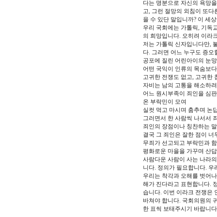
다는 명분으로 자신의 욕망을
고, 그런 절망의 외침이 또다
을 수 있단 말입니까? 이 세
우리 국회에는 가톨릭, 기독교
의 희망입니다. 오히려 이라
저는 가톨릭 신자입니다만, 
다. 그러면 어느 누구도 증오
공포에 질린 어린아이의 눈망
어떤 국익이 인류의 목숨보다
고귀한 전쟁도 없고, 고귀한 
자비는 남의 고통을 해소하려는
어느 원시부족이 죄인을 심판
온 부락민이 모여
실컷 먹고 마시며 춤추며 논
그러면서 한 사람씩 나서서 
죄인의 장점이나 칭찬하는 말
결국 그 죄인은 잘한 점이 너
무죄가 선고되고 부락민과 
평화로운 마을을 가꾸며 산답
사람다운 사람이 사는 나라의
니다. 정의가 필요합니다. 
우리는 착각과 오해를 벗어나
해가 진다라고 표현합니다. 정
습니다. 이번 이라크 전쟁은
바쳐야 합니다. 국회의원의 귀
한 표씩 보태주시기 바랍니다