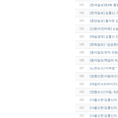
195
[한국일보]제4회 
194
[한국일보] 김홍신, 
193
[중앙일보] 돌아온 
192
[신동아/인터뷰] 소
191
[매일경제] 김홍신 전
190
[문화일보] <김승현
189
[동아일보/전직 의원
188
[동아일보/책갈피 속의
187
[노컷뉴스] 이부영 
186
[경향신문/사람속으
185
[데일리서프라이즈] 
184
[연합뉴스] 미림, 4
183
[서울신문/김홍신의 
182
[서울신문/김홍신의
181
[서울신문/김홍신의 