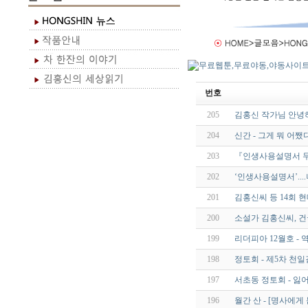
번호
205
김홍신 작가님 안녕
204
신간 - 그게 뭐 어쨌
203
『인생사용설명서 두
202
‘인생사용설명서’..
201
김홍신씨 등 14회 
200
소설가 김홍신씨, 
199
리더피아 12월호 -
198
정토회 - 제5차 천
197
서초동 정토회 - 잃어
196
월간 산 - [명사에