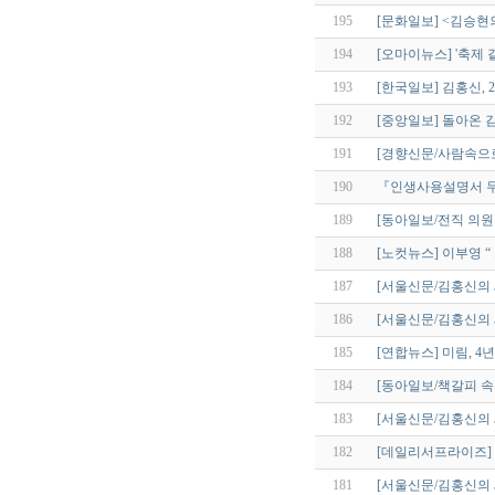
195
[문화일보] <김승현
194
[오마이뉴스] '축제
193
[한국일보] 김홍신, 
192
[중앙일보] 돌아온 
191
[경향신문/사람속으
190
『인생사용설명서 두
189
[동아일보/전직 의원
188
[노컷뉴스] 이부영 
187
[서울신문/김홍신의 
186
[서울신문/김홍신의
185
[연합뉴스] 미림, 4
184
[동아일보/책갈피 속의
183
[서울신문/김홍신의
182
[데일리서프라이즈] 
181
[서울신문/김홍신의 