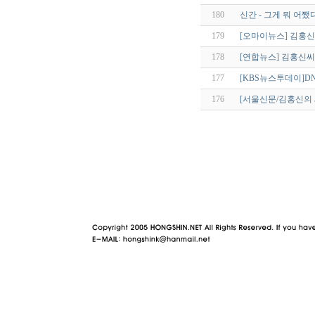
180
신간 - 그게 뭐 어쨌
179
[오마이뉴스] 김홍신,
178
[연합뉴스] 김홍신씨
177
[KBS뉴스투데이]D
176
[서울신문/김홍신의 
야동 사이트