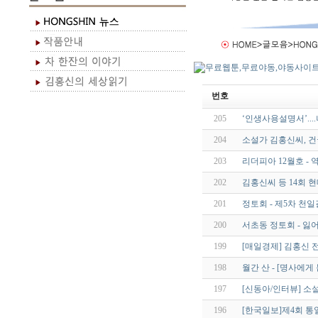
번호
205
‘인생사용설명서’..
204
소설가 김홍신씨, 
203
리더피아 12월호 -
202
김홍신씨 등 14회 
201
정토회 - 제5차 천
200
서초동 정토회 - 잃어
199
[매일경제] 김홍신 전
198
월간 산 - [명사에
197
[신동아/인터뷰] 소
196
[한국일보]제4회 