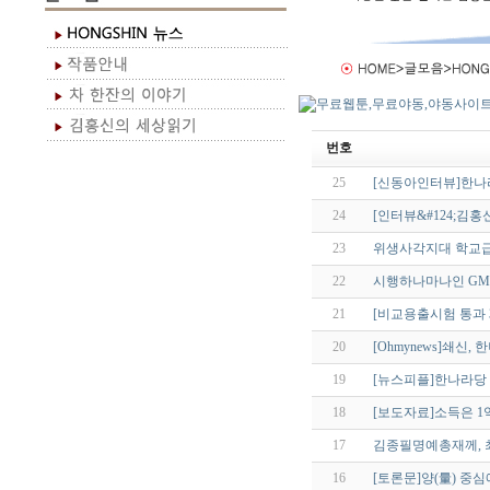
번호
25
[신동아인터뷰]한
24
[인터뷰&#124;김
23
위생사각지대 학교
22
시행하나마나인 G
21
[비교용출시험 통과 
20
[Ohmynews]쇄신
19
[뉴스피플]한나라당
18
[보도자료]소득은 1
17
김종필명예총재께, 최근
16
[토론문]양(量) 중심