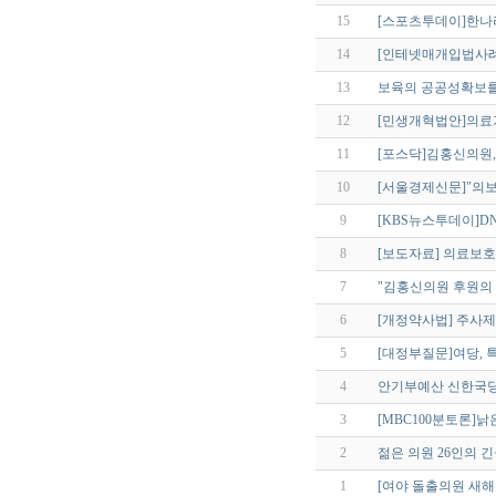
15
[스포츠투데이]한나
14
[인테넷매개입법사례
13
보육의 공공성확보
12
[민생개혁법안]의료
11
[포스닥]김홍신의원, 
10
[서울경제신문]"의
9
[KBS뉴스투데이]D
8
[보도자료] 의료보
7
"김홍신의원 후원의 
6
[개정약사법] 주사
5
[대정부질문]여당, 특
4
안기부예산 신한국당
3
[MBC100분토론]낡
2
젊은 의원 26인의 
1
[여야 돌출의원 새해