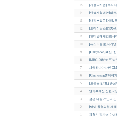
15
[개정약사법] 주사
14
[민생개혁법안]의료
13
[대정부질문]여당, 특
12
[오마이뉴스]김홍신
11
[인테넷매개입법사례
10
[뉴스피플]한나라당
9
[Ohmynews]쇄신
8
[MBC100분토론]낡
7
시행하나마나인 G
6
[Ohmynewg홈페
5
[토론문]양(量) 중심
4
안기부예산 신한국당
3
젊은 의원 26인의 
2
[여야 돌출의원 새해
1
김홍신 작가님 안녕