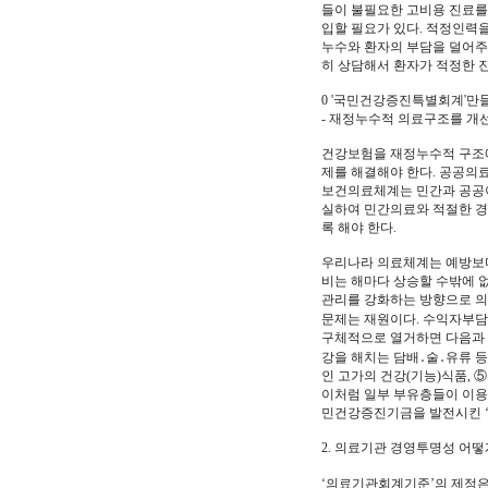
들이 불필요한 고비용 진료를
입할 필요가 있다. 적정인력
누수와 환자의 부담을 덜어주
히 상담해서 환자가 적정한 진
0 '국민건강증진특별회계'
- 재정누수적 의료구조를 개선
건강보험을 재정누수적 구조에
제를 해결해야 한다. 공공의
보건의료체계는 민간과 공공이
실하여 민간의료와 적절한 경
록 해야 한다.
우리나라 의료체계는 예방보다
비는 해마다 상승할 수밖에 
관리를 강화하는 방향으로 의
문제는 재원이다. 수익자부담
구체적으로 열거하면 다음과 
강을 해치는 담배․술․유류 등
인 고가의 건강(기능)식품, ⑤
이처럼 일부 부유층들이 이용
민건강증진기금을 발전시킨 ‘
2. 의료기관 경영투명성 어떻
‘의료기관회계기준’의 제정은 