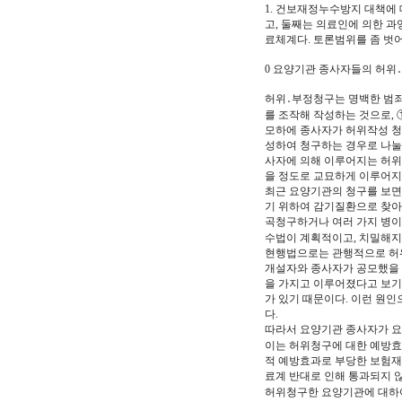
1. 건보재정누수방지 대책에 
고, 둘째는 의료인에 의한 과잉
료체계다. 토론범위를 좀 벗
0 요양기관 종사자들의 허위
허위․부정청구는 명백한 범죄
를 조작해 작성하는 것으로,
모하에 종사자가 허위작성 청
성하여 청구하는 경우로 나눌 
사자에 의해 이루어지는 허위
을 정도로 교묘하게 이루어지
최근 요양기관의 청구를 보면
기 위하여 감기질환으로 찾아
곡청구하거나 여러 가지 병이
수법이 계획적이고, 치밀해지
현행법으로는 관행적으로 허위
개설자와 종사자가 공모했을 
을 가지고 이루어졌다고 보기
가 있기 때문이다. 이런 원
다.
따라서 요양기관 종사자가 요
이는 허위청구에 대한 예방효
적 예방효과로 부당한 보험재
료계 반대로 인해 통과되지 않
허위청구한 요양기관에 대하여