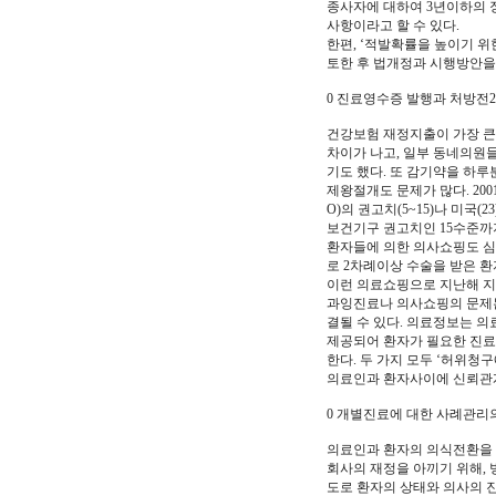
종사자에 대하여 3년이하의 
사항이라고 할 수 있다.
한편, ‘적발확률을 높이기 
토한 후 법개정과 시행방안을
0 진료영수증 발행과 처방전
건강보험 재정지출이 가장 큰
차이가 나고, 일부 동네의원
기도 했다. 또 감기약을 하루
제왕절개도 문제가 많다. 20
O)의 권고치(5~15)나 미국
보건기구 권고치인 15수준까
환자들에 의한 의사쇼핑도 심각
로 2차례이상 수술을 받은 환
이런 의료쇼핑으로 지난해 지급
과잉진료나 의사쇼핑의 문제는
결될 수 있다. 의료정보는 
제공되어 환자가 필요한 진료를
한다. 두 가지 모두 ‘허위청
의료인과 환자사이에 신뢰관계
0 개별진료에 대한 사례관리
의료인과 환자의 의식전환을 
회사의 재정을 아끼기 위해, 
도로 환자의 상태와 의사의 