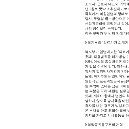
소비자․근로자 대표와 의약계
년 1월로 못박고 추진하기로 
국회에서 의원입법의 형태로 
당시, 투명성 확보방안으로 거
선정위원회에 공익인사 참여,
사의 참여보장 등이었다.
이중 첫째와 두 번째 안에 대
0 복지부의 ‘의료기관 회계기
복지부가 입법예고한 ‘의료기
첫째, 적용범위를 허가병상 기
0병상이상의 종합병원은 이미
가 있을 수밖에 없다. 따라
앞서의 합의당사자간의 양해를
둘째, 복지부안은 일반적인 
일반적인 포괄위임금지규정에도
될 수밖에 없다는 점은 이해할
는 부분은 극히 제한된 실무
셋째, 제4조1항에서 법인의
생하지 않도록 방지책을 마련할
흑자를 내는 경우가 발생하고
은 부채를 안고 되팔아 결국
의지를 가지고 감시활동을 하
0 의약품유통구조의 개혁