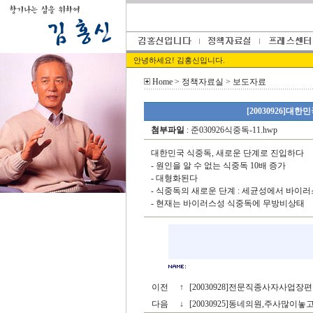
안녕하세요! 김홍신입니다.
Home
> 정책자료실 > 보도자료
[20030926]대
첨부파일
:
준030926식중독-11.hwp
대한민국 식중독, 새로운 단계로 진입하다
- 원인을 알 수 없는 식중독 10배 증가
- 대형화된다
- 식중독의 새로운 단계 : 세균성에서 바이
- 현재는 바이러스성 식중독에 무방비상태
이전
↑
[20030928]전문직종사자사업
다음
↓
[20030925]동네의원,주사많