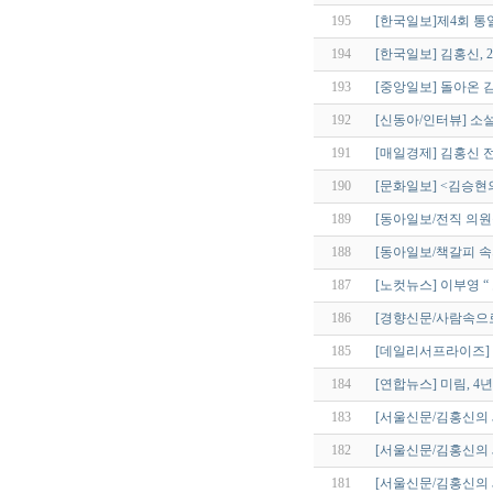
195
[한국일보]제4회 
194
[한국일보] 김홍신, 
193
[중앙일보] 돌아온 
192
[신동아/인터뷰] 소
191
[매일경제] 김홍신 전
190
[문화일보] <김승현
189
[동아일보/전직 의원
188
[동아일보/책갈피 속의
187
[노컷뉴스] 이부영 
186
[경향신문/사람속으
185
[데일리서프라이즈] 
184
[연합뉴스] 미림, 4
183
[서울신문/김홍신의 
182
[서울신문/김홍신의
181
[서울신문/김홍신의 