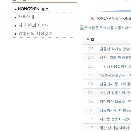
번호
205
김홍신 작가님 안녕
204
신간 - 그게 뭐 어쨌
203
『인생사용설명서 두
202
‘인생사용설명서’..
201
김홍신씨 등 14회 
200
소설가 김홍신씨, 
199
리더피아 12월호 -
198
정토회 - 제5차 천
197
서초동 정토회 - 잃어
196
월간 산 - [명사에